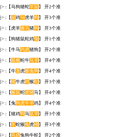
连> :【马狗猪蛇
羊
鼠
】 开2个准
> :【
鼠
鸡
马
虎羊
狗
】 开3个准
> :【虎羊
猴
马
猪
狗
】 开3个准
连> :【狗猪鼠蛇鸡
兔
】 开1个准
> :【牛马
鸡
虎
猪狗】 开2个准
> :【
鼠
猴
蛇牛
马
羊
】 开4个准
> :【牛
龙
虎
猴
兔
狗
】 开4个准
> :【
猪
牛虎
鸡
猴
蛇
】 开3个准
> :【
猴
鼠
蛇
虎
猪
马】 开4个准
> :【兔
狗
虎
牛
羊
鸡】 开4个准
> :【猪鸡
狗
马
鼠
羊
】 开3个准
> :【
羊
蛇猴
兔
虎
猪
】 开3个准
> :【
马
鸡
兔狗牛蛇】 开2个准