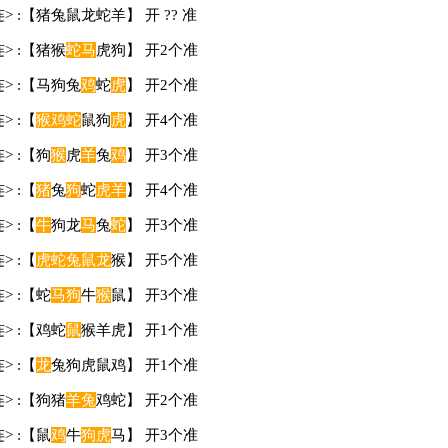
> :【猪兔鼠龙蛇羊】 开 ?? 准
> :【猪猴
蛇
马
虎狗】 开2个准
> :【马狗兔
鸡
蛇
虎
】 开2个准
> :【
猴
鸡
蛇
鼠狗
虎
】 开4个准
> :【狗
猴
虎
羊
兔
鸡
】 开3个准
> :【
猪
兔
狗
蛇
虎
羊
】 开4个准
> :【
牛
狗龙
马
兔
蛇
】 开3个准
> :【
虎
蛇
兔
鼠
龙
猴】 开5个准
> :【蛇
马
狗
牛
猴
鼠】 开3个准
> :【鸡蛇
鼠
猴羊虎】 开1个准
> :【
龙
兔狗虎鼠鸡】 开1个准
> :【狗猪
羊
兔
鸡蛇】 开2个准
> :【鼠
鸡
牛
狗
虎
马】 开3个准