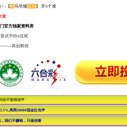
> :【
狗
马羊猪
鼠
蛇
】 开3个准
大全
澳门官方独家资料库
猛料复试平特4连尾
特~~~~~再创辉煌
准到你不敢相信🌹
3.5%,周周38888现金红包🌹
首选→我们不赚钱，只做信誉