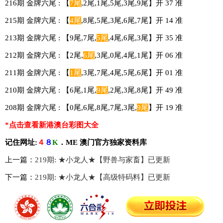
216期 金牌六尾 : 【
7尾
,2尾,1尾,5尾,3尾,9尾】开 37 准
215期 金牌六尾 : 【
4尾
,8尾,5尾,3尾,6尾,7尾】开 14 准
213期 金牌六尾 : 【9尾,7尾,
5尾
,4尾,6尾,3尾】开 35 准
212期 金牌六尾 : 【2尾,
6尾
,3尾,0尾,4尾,1尾】开 06 准
211期 金牌六尾 : 【
1尾
,3尾,7尾,4尾,5尾,6尾】开 01 准
210期 金牌六尾 : 【6尾,1尾,
9尾
,2尾,3尾,8尾】开 49 准
208期 金牌六尾 : 【0尾,6尾,8尾,7尾,3尾,
9尾
】开 19 准
*点击查看新港澳台彩图大全
记住网址:
４
８
K
．ME 澳门官方独家资料库
上一篇：
219期: ★小龙人★【野兽与家畜】已更新
下一篇：
219期: ★小龙人★【高级特码料】已更新