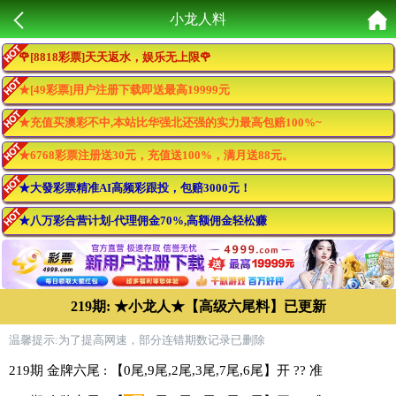
小龙人料
🌹[8818彩票]天天返水，娱乐无上限🌹
★[49彩票]用户注册下载即送最高19999元
★充值买澳彩不中,本站比华强北还强的实力最高包赔100%~
★6768彩票注册送30元，充值送100%，满月送88元。
★大發彩票精准AI高频彩跟投，包赔3000元！
★八万彩合营计划-代理佣金70%,高额佣金轻松赚
219期: ★小龙人★【高级六尾料】已更新
温馨提示:为了提高网速，部分连错期数记录已删除
219期 金牌六尾 : 【0尾,9尾,2尾,3尾,7尾,6尾】开 ?? 准