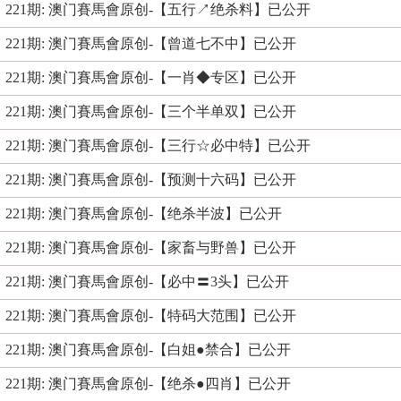
221期: 澳门賽馬會原创-【五行↗绝杀料】已公开
221期: 澳门賽馬會原创-【曾道七不中】已公开
221期: 澳门賽馬會原创-【一肖◆专区】已公开
221期: 澳门賽馬會原创-【三个半单双】已公开
221期: 澳门賽馬會原创-【三行☆必中特】已公开
221期: 澳门賽馬會原创-【预测十六码】已公开
221期: 澳门賽馬會原创-【绝杀半波】已公开
221期: 澳门賽馬會原创-【家畜与野兽】已公开
221期: 澳门賽馬會原创-【必中〓3头】已公开
221期: 澳门賽馬會原创-【特码大范围】已公开
221期: 澳门賽馬會原创-【白姐●禁合】已公开
221期: 澳门賽馬會原创-【绝杀●四肖】已公开