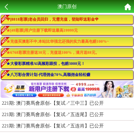
澳门原创
🌹[8818彩票]老会员回归，无需充值，登陆即送彩金🌹
★[49彩票]用户注册下载即送最高19999元
★充值买澳彩不中,本站比华强北还强的实力最高包赔100%~
★6768彩票注册送30元，充值送100%，满月送88元。
★大發彩票精准AI高频彩跟投，包赔3000元！
★八万彩合营计划-代理佣金70%,高额佣金轻松赚
221期: 澳门賽馬會原创-【复试↗三中三】已公开
221期: 澳门賽馬會原创-【复试↗五连尾】已公开
221期: 澳门賽馬會原创-【复试↗五连肖】已公开