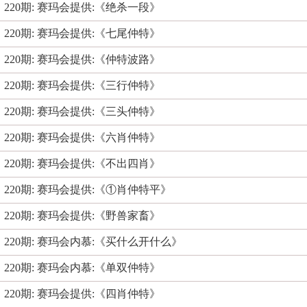
220期: 赛玛会提供:《绝杀一段》
220期: 赛玛会提供:《七尾仲特》
220期: 赛玛会提供:《仲特波路》
220期: 赛玛会提供:《三行仲特》
220期: 赛玛会提供:《三头仲特》
220期: 赛玛会提供:《六肖仲特》
220期: 赛玛会提供:《不出四肖》
220期: 赛玛会提供:《①肖仲特平》
220期: 赛玛会提供:《野兽家畜》
220期: 赛玛会内慕:《买什么开什么》
220期: 赛玛会内慕:《单双仲特》
220期: 赛玛会提供:《四肖仲特》