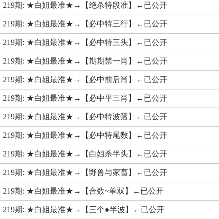
219期: ★白姐最准★→【绝杀特段准】←已公开
219期: ★白姐最准★→【必中特三行】←已公开
219期: ★白姐最准★→【必中特三头】←已公开
219期: ★白姐最准★→【期期禁一肖】←已公开
219期: ★白姐最准★→【必中前后肖】←已公开
219期: ★白姐最准★→【必中平三肖】←已公开
219期: ★白姐最准★→【必中特波落】←已公开
219期: ★白姐最准★→【必中特尾数】←已公开
219期: ★白姐最准★→【白姐杀半头】←已公开
219期: ★白姐最准★→【野兽与家畜】←已公开
219期: ★白姐最准★→【合数~单双】←已公开
219期: ★白姐最准★→【三个●半波】←已公开