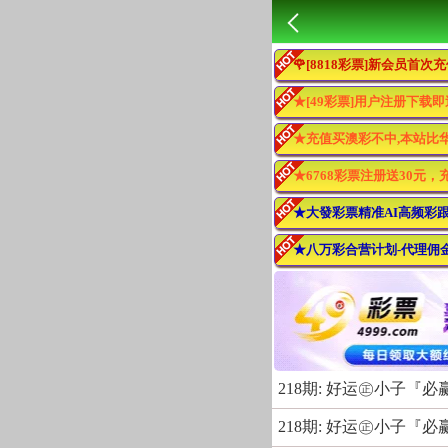
🌹[8818彩票]新会员首次
★[49彩票]用户注册下载即
★充值买澳彩不中,本站比华
★6768彩票注册送30元，
★大發彩票精准AI高频彩跟
★八万彩合营计划-代理佣金
218期: 好运㊣小子『
218期: 好运㊣小子『