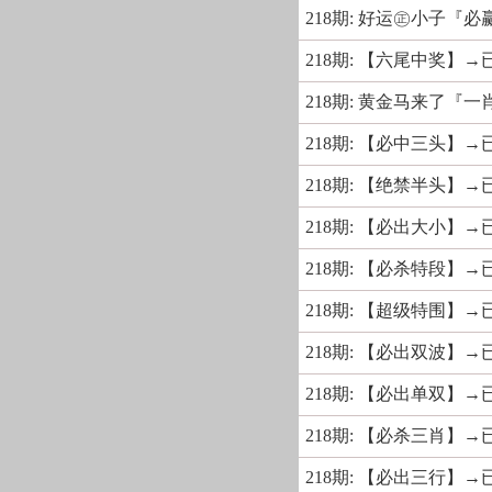
218期: 好运㊣小子『
218期: 【六尾中奖】→
218期: 黄金马来了『
218期: 【必中三头】→
218期: 【绝禁半头】→
218期: 【必出大小】→
218期: 【必杀特段】→
218期: 【超级特围】→
218期: 【必出双波】→
218期: 【必出单双】→
218期: 【必杀三肖】→
218期: 【必出三行】→