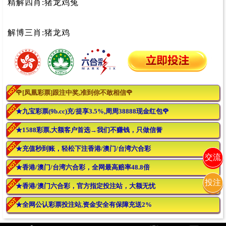
精解四肖:猪龙鸡兔
解博三肖:猪龙鸡
🌹[凤凰彩票]跟注中奖,准到你不敢相信🌹
★九宝彩票(9b.cc)充/提享3.5%,周周38888现金红包🌹
★1588彩票,大额客户首选→我们不赚钱，只做信誉
★充值秒到账，轻松下注香港/澳门/台湾六合彩
交流
★香港/澳门/台湾六合彩，全网最高赔率48.8倍
投注
★香港/澳门六合彩，官方指定投注站，大额无忧
★全网公认彩票投注站,资金安全有保障充送2%