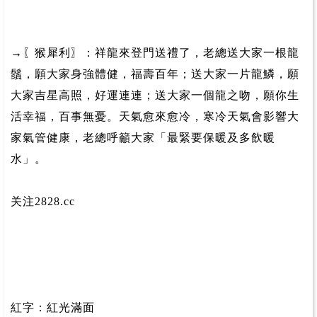
→〖猴犀利〗：祥龍來登門送禮了，老總送大家一根龍
鬚，願大家身強體健，福壽百年；送大家一片龍鱗，願
大家吉星高照，好運連連；送大家一個龍之吻，願你生
活幸福，百事無憂。天氣愈來愈冷，寒冷天氣會影響大
家氣管健康，老總呼籲大家「最緊要保暖及多飲暖
水」。
关注2828.cc
紅字：紅光滿面