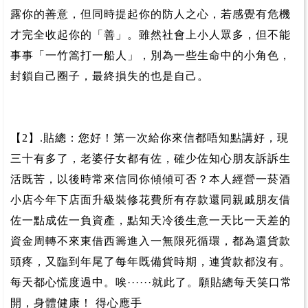
露你的善意，但同時提起你的防人之心，若感覺有危機
才完全收起你的「善」。雖然社會上小人眾多，但不能
事事「一竹篙打一船人」，別為一些生命中的小角色，
封鎖自己圈子，最終損失的也是自己。
【2】.貼總：您好！第一次給你來信都唔知點講好，現
三十有多了，老婆仔女都有佐，確少佐知心朋友訴訴生
活既苦，以後時常來信同你傾傾可否？本人經營一菸酒
小店今年下店面升級裝修花費所有存款還同親戚朋友借
佐一點成佐一負資產，點知天冷後生意一天比一天差的
資金周轉不來東借西籌進入一無限死循環，都為還貨款
頭疼，又臨到年尾了每年既備貨時期，連貨款都沒有。
每天都心慌度過中。唉······就此了。願貼總每天笑口常
開，身體健康！ 得心應手