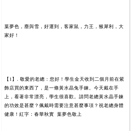
葉夢色，塵與雪，好運到，客家鼠，力王，猴犀利，大
家好！
【1】. 敬愛的老總：您好！學生金天收到二個月前在紫
飾店買的東西了，是一條黃水晶兔手鍊。今天戴在手
上，看著非常漂亮，學生很喜歡。請問老總黃水晶手鍊
的功效是甚麼？佩戴時需要注意甚麼事項？祝老總身體
健康！紅字：春華秋實 葉夢色敬上