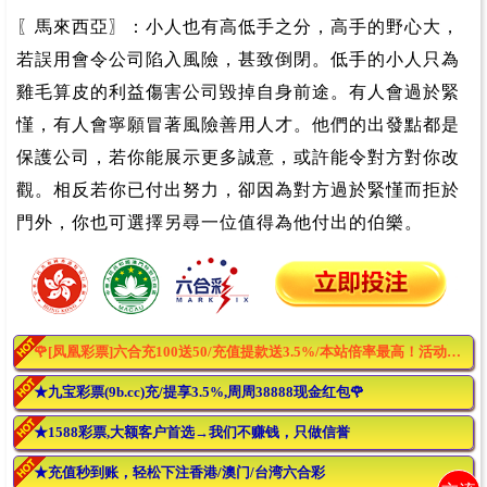
〖馬來西亞〗：小人也有高低手之分，高手的野心大，
若誤用會令公司陷入風險，甚致倒閉。低手的小人只為
雞毛算皮的利益傷害公司毀掉自身前途。有人會過於緊
慬，有人會寧願冒著風險善用人才。他們的出發點都是
保護公司，若你能展示更多誠意，或許能令對方對你改
觀。相反若你已付出努力，卻因為對方過於緊慬而拒於
門外，你也可選擇另尋一位值得為他付出的伯樂。
🌹[凤凰彩票]六合充100送50/充值提款送3.5%/本站倍率最高！活动最多！🌹
★九宝彩票(9b.cc)充/提享3.5%,周周38888现金红包🌹
★1588彩票,大额客户首选→我们不赚钱，只做信誉
★充值秒到账，轻松下注香港/澳门/台湾六合彩