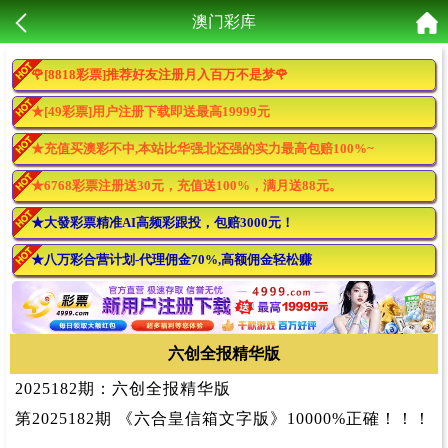
澳门彩库
🌹[8818彩票]推荐好友注册月入百万不是梦🌹
★[49彩票]用户注册下载即送最高19999元
★充值买澳彩不中,本站比华强北还强的实力最高包赔100%~
★6768彩票注册送30元，充值送100%，满月送88元。
★大發彩票精准AI高频彩跟投，包赔3000元！
★八万彩合营计划-代理佣金70%,高额佣金轻松赚
六创全报精华版
2025182期：六创全报精华版
第2025182期 《六合皇信箱文字版》10000%正確！！！