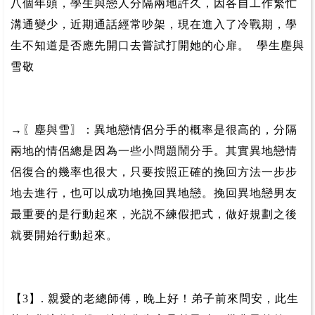
八個年頭，學生與戀人分隔兩地許久，因各自工作繁忙
溝通變少，近期通話經常吵架，現在進入了冷戰期，學
生不知道是否應先開口去嘗試打開她的心扉。 學生塵與
雪敬
→〖塵與雪〗：異地戀情侶分手的概率是很高的，分隔
兩地的情侶總是因為一些小問題鬧分手。其實異地戀情
侶復合的幾率也很大，只要按照正確的挽回方法一步步
地去進行，也可以成功地挽回異地戀。挽回異地戀男友
最重要的是行動起來，光説不練假把式，做好規劃之後
就要開始行動起來。
【3】. 親愛的老總師傅，晚上好！弟子前來問安，此生