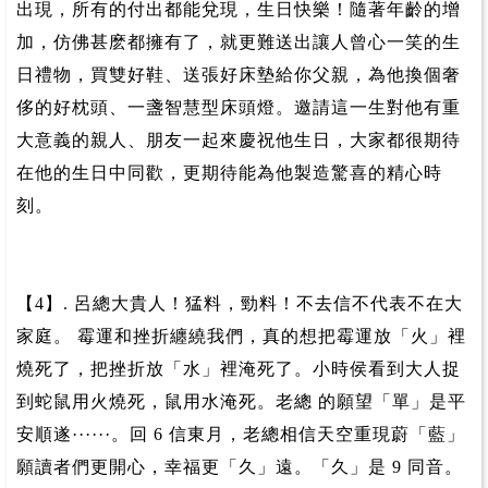
出現，所有的付出都能兌現，生日快樂！隨著年齡的增
加，仿佛甚麽都擁有了，就更難送出讓人曾心一笑的生
日禮物，買雙好鞋、送張好床墊給你父親，為他換個奢
侈的好枕頭、一盞智慧型床頭燈。邀請這一生對他有重
大意義的親人、朋友一起來慶祝他生日，大家都很期待
在他的生日中同歡，更期待能為他製造驚喜的精心時
刻。
【4】. 呂總大貴人！猛料，勁料！不去信不代表不在大
家庭。 霉運和挫折纏繞我們，真的想把霉運放「火」裡
燒死了，把挫折放「水」裡淹死了。小時侯看到大人捉
到蛇鼠用火燒死，鼠用水淹死。老總 的願望「單」是平
安順遂······。回 6 信東月，老總相信天空重現蔚「藍」
願讀者們更開心，幸福更「久」遠。「久」是 9 同音。