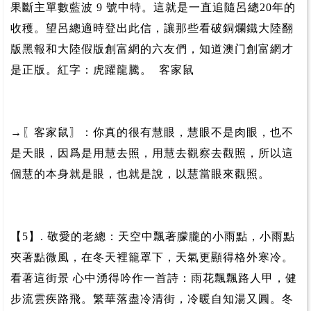
果斷主單數藍波 9 號中特。這就是一直追隨呂總20年的
收穫。望呂總適時登出此信，讓那些看破銅爛鐵大陸翻
版黑報和大陸假版創富網的六友們，知道澳门創富網才
是正版。紅字：虎躍龍騰。 客家鼠
→〖客家鼠〗：你真的很有慧眼，慧眼不是肉眼，也不
是天眼，因爲是用慧去照，用慧去觀察去觀照，所以這
個慧的本身就是眼，也就是說，以慧當眼來觀照。
【5】. 敬愛的老總：天空中飄著朦朧的小雨點，小雨點
夾著點微風，在冬天裡籠罩下，天氣更顯得格外寒冷。
看著這街景 心中湧得吟作一首詩：雨花飄飄路人甲，健
步流雲疾路飛。繁華落盡冷清街，冷暖自知湯又圓。冬