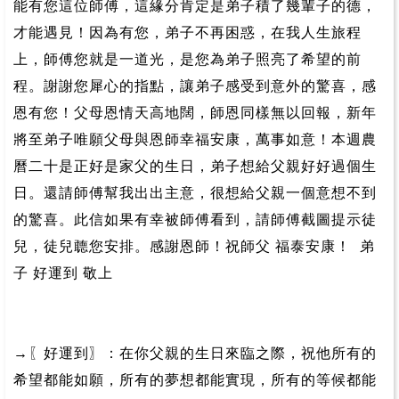
能有您這位師傅，這緣分肯定是弟子積了幾輩子的德，
才能遇見！因為有您，弟子不再困惑，在我人生旅程
上，師傅您就是一道光，是您為弟子照亮了希望的前
程。謝謝您犀心的指點，讓弟子感受到意外的驚喜，感
恩有您！父母恩情天高地闊，師恩同樣無以回報，新年
將至弟子唯願父母與恩師幸福安康，萬事如意！本週農
曆二十是正好是家父的生日，弟子想給父親好好過個生
日。還請師傅幫我出出主意，很想給父親一個意想不到
的驚喜。此信如果有幸被師傅看到，請師傅截圖提示徒
兒，徒兒聼您安排。感謝恩師！祝師父 福泰安康！ 弟
子 好運到 敬上
→〖好運到〗：在你父親的生日來臨之際，祝他所有的
希望都能如願，所有的夢想都能實現，所有的等候都能