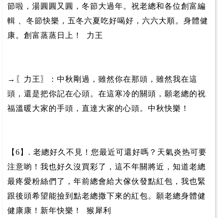
節啦，湯圓圓又圓，冬節大過年。祝老總和各位創富編
輯 、冬節快樂，五冬六夏吃好喝好，六六大順。身體健
康。創富蒸蒸日上！ 力王
→〖力王〗：中秋剛過，雖然你在那頭，雖然我在這
頭，還是把你記在心頭。在這寒冷的關頭，願老總的祝
福溫暖大家的手頭，直達大家的心頭。中秋快樂！
【6】. 老總好久不見！您最近可還好嗎？天氣炎热可要
注意喲！我也好久沒買彩了，這不年關將近，知道老總
最疼愛粉絲們了，年前總會給大傢伙發點紅包，我也緊
跟後頭希望能撿到點老總撒下來的紅包。願老總身體健
健康康！新年快樂！ 猴犀利