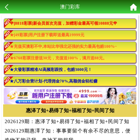
澳门彩库
🌹[8818彩票]新会员首次充值，加赠彩金最高可领10888元🌹
★[49彩票]用户注册下载即送最高19999元
★充值买澳彩不中,本站比华强北还强的实力最高包赔100%~
★6768彩票注册送30元，充值送100%，满月送88元。
★大發彩票精准AI高频彩跟投，包赔3000元！
★八万彩合营计划-代理佣金70%,高额佣金轻松赚
惠泽了知+易得了知+福相了知+民间了知
2026129期：惠泽了知+易得了知+福相了知+民间了知
2026129期惠澤了知：事事要留个有余不尽的意思，便