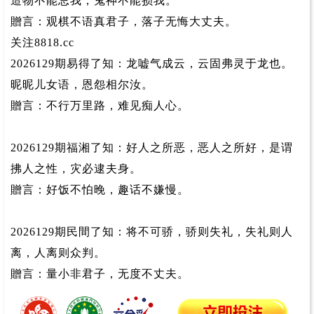
造物不能忌我，鬼神不能损我。
贈言：观棋不语真君子，落子无悔大丈夫。
关注8818.cc
2026129期易得了知：龙嘘气成云，云固弗灵于龙也。
昵昵儿女语，恩怨相尔汝。
贈言：不行万里路，难见痴人心。
2026129期福湘了知：好人之所恶，恶人之所好，是谓
拂人之性，灾必逮夫身。
贈言：好饭不怕晚，趣话不嫌慢。
2026129期民間了知：将不可骄，骄则失礼，失礼则人
离，人离则众判。
贈言：量小非君子，无度不丈夫。