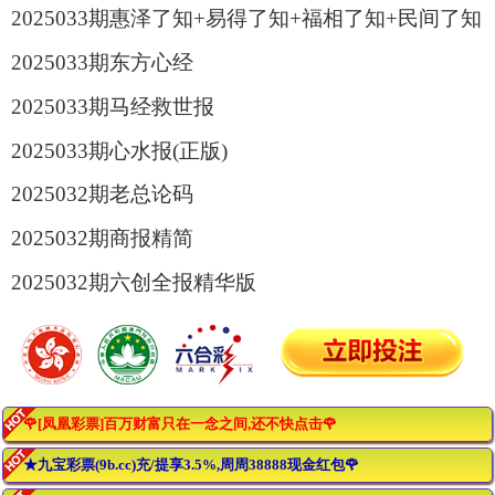
2025033期惠泽了知+易得了知+福相了知+民间了知
2025033期东方心经
2025033期马经救世报
2025033期心水报(正版)
2025032期老总论码
2025032期商报精简
2025032期六创全报精华版
🌹[凤凰彩票]百万财富只在一念之间,还不快点击🌹
★九宝彩票(9b.cc)充/提享3.5%,周周38888现金红包🌹