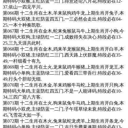
期特码小双猴,主红防蓝一三门,得意还论八月花,特段必在12-
37,依山一四见平川。
第066期 十二生肖在土木,羊来鼠狗鸡牛龙,上期生肖开兔子,本
期特码大双猪,主红防蓝四五门,一三必然会走出,特段必在04-
25,一本十种奏凯歌.
第067期 十二生肖在金木,蛇来兔猴鼠马牛,上期生肖开小狗,今
期特码大双狗,主绿防红一二门,成败得失在决心,特段必在13-
25,三九天涯共此时.
第068期 十二生肖在金木,鸡来羊龙猴鼠狗,上期生肖开白羊,本
期特码小双猪,主绿防红二三门,西天路上伏群魔,特段必在35-
49,一杆细看十有九
第069期 十二生肖在土火,龙来鼠鸡牛猴猪,上期生肖开龙王,本
期特码小单狗,主蓝防绿二三门,爱看四三带吾行,特段必在36-
49,行头个胆却无细.
第070期 十二生肖在木金,羊来鸡猴牛马蛇,上期生肖开只狗,本
期特码大单鸡,主蓝防红四五门,不是一人能译码,特段必在10-
34,三四广迎八方客.
第071期 十二生肖在土火,狗来鼠兔牛马鸡,上期生肖开白兔,本
期特码小双虎,主绿防蓝一二门,子午瑶草绿未衰,特段必在19-
45,飞雪花大如一手。
第072期 十二生肖在木火,兔来鼠蛇龙虎羊,上期生肖开条龙,今
期特码小单狗,主绿防蓝一二门,吉日升腾果遂期,特段必在13-