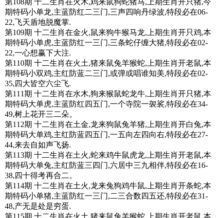
第108期 十二生肖在火木,鸡来鼠狗蛇猪马,上期生肖开只猪,今
期特码小单龙,主蓝防红二三门,三声四响丹绿波,特段必在06-
22,飞天盾地脱魔掌.
第109期 十二生肖在金火,鼠来狗牛猴马龙,上期生肖开只鸡,本
期特码小单虎,主蓝防红一三门,三条蛇仔缠大猪,特段必在02-
22,一心想赢下大注.
第110期 十二生肖在火土,猪来鼠兔羊猴蛇,上期生肖开老鼠,本
期特码小双鸡,主红防蓝二三门,或弹或唱谁知美,特段必在02-
35,四大皆空六尘飞.
第111期 十二生肖在水木,狗来猴鼠蛇龙牛,上期生肖开只猪,本
期特码大单虎,主蓝防红四五门,一个寺院一袈裟,特段必在34-
49,树上花开三二朵。
第112期 十二生肖在土金,龙来狗鼠兔羊猪,上期生肖开白兔,本
期特码大单鸡,主红防蓝四五门,一五向左四向右,特段必在27-
44,来去自如声飞扬.
第113期 十二生肖在土火,蛇来鸡牛鼠虎龙,上期生肖开老鼠,本
期特码大单兔,主红防蓝三四门,六居中三九相伴,特段必在16-
38,四十得考再合二。
第114期 十二生肖在土火,龙来兔狗鸡牛鼠,上期生肖开条蛇,本
期特码小单猪,主蓝防红一三门,二三合数四五还,特段必在31-
48,产无是处是穷蛋.
第115期 十二生肖在火土,猪来鼠兔羊猴蛇,上期生肖开老鼠,本