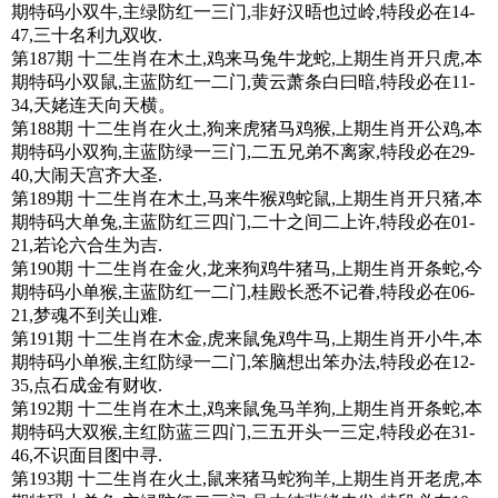
期特码小双牛,主绿防红一三门,非好汉晤也过岭,特段必在14-
47,三十名利九双收.
第187期 十二生肖在木土,鸡来马兔牛龙蛇,上期生肖开只虎,本
期特码小双鼠,主蓝防红一二门,黄云萧条白曰暗,特段必在11-
34,天姥连天向天横。
第188期 十二生肖在火土,狗来虎猪马鸡猴,上期生肖开公鸡,本
期特码小双狗,主蓝防绿一三门,二五兄弟不离家,特段必在29-
40,大闹天宫齐大圣.
第189期 十二生肖在木土,马来牛猴鸡蛇鼠,上期生肖开只猪,本
期特码大单兔,主蓝防红三四门,二十之间二上许,特段必在01-
21,若论六合生为吉.
第190期 十二生肖在金火,龙来狗鸡牛猪马,上期生肖开条蛇,今
期特码小单猴,主蓝防红一二门,桂殿长悉不记眷,特段必在06-
21,梦魂不到关山难.
第191期 十二生肖在木金,虎来鼠兔鸡牛马,上期生肖开小牛,本
期特码小单猴,主红防绿一二门,笨脑想出笨办法,特段必在12-
35,点石成金有财收.
第192期 十二生肖在木土,鸡来鼠兔马羊狗,上期生肖开条蛇,本
期特码大双猴,主红防蓝三四门,三五开头一三定,特段必在31-
46,不识面目图中寻.
第193期 十二生肖在火土,鼠来猪马蛇狗羊,上期生肖开老虎,本