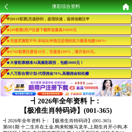
澳彩综合资料
🌹[8818彩票]充值秒到，提现快速，值得信赖注🌹
★[49彩票]用户注册下载即送最高19999元
★充值买澳彩不中,本站比华强北还强的实力最高包赔100%~
★6768彩票注册送30元，充值送100%，满月送88元。
★大發彩票精准AI高频彩跟投，包赔3000元！
★八万彩合营计划-代理佣金70%,高额佣金轻松赚
┫
2026年全年资料┣：
【极准生肖特码诗】(001-365)
┫2026年全年资料┣：【极准生肖特码诗】(001-365)
第001期 十二生肖在土金,狗来蛇猴马龙羊,上期生肖开小狗,本