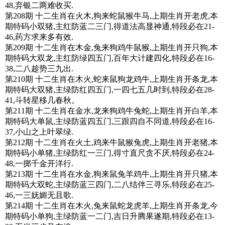
48,弃银二两难收买.
第208期 十二生肖在火木,狗来蛇鼠猴牛马,上期生肖开老虎,本
期特码小双猪,主红防蓝二三门,得道法高显神通,特段必在21-
46,药方求来多有效.
第209期 十二生肖在木金,兔来狗鸡牛鼠猴,上期生肖开只狗,本
期特码大双龙,主红防绿四五门,百年大计建四化,特段必在16-
38,二八趁势三九出.
第210期 十二生肖在木火,蛇来鼠狗龙鸡牛,上期生肖开条龙,本
期特码大双猪,主绿防红四五门,一四七五几时到,特段必在28-
41,斗转星移几春秋。
第211期 十二生肖在金水,龙来狗鸡牛兔蛇,上期生肖开白羊,本
期特码大单鼠,主绿防蓝四五门,三跟四自不同道,特段必在16-
37,小山之上叶翠绿.
第212期 十二生肖在火土,鸡来牛鼠猴兔虎,上期生肖开老猪,本
期特码小单猪,主绿防红一三门,得寸直尺贪不厌,特段必在24-
48,一掷千金开洋行.
第213期 十二生肖在水金,狗来鼠兔羊鸡牛,上期生肖开只猪,本
期特码大双蛇,主绿防蓝三四门,二八结伴三寻乐,特段必在25-
46,一三妩媚无且歌.
第214期 十二生肖在木火,兔来鼠蛇龙虎羊,上期生肖开条龙,今
期特码小单狗,主绿防蓝一二门,吉日升腾果遂期,特段必在13-