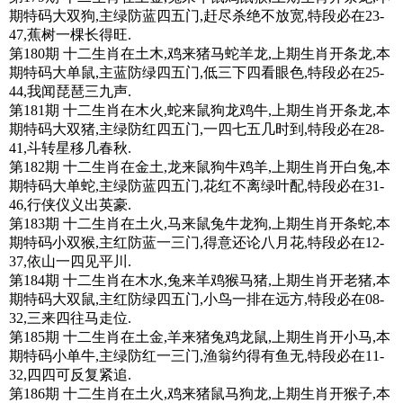
期特码大双狗,主绿防蓝四五门,赶尽杀绝不放宽,特段必在23-
47,蕉树一棵长得旺.
第180期 十二生肖在土木,鸡来猪马蛇羊龙,上期生肖开条龙,本
期特码大单鼠,主蓝防绿四五门,低三下四看眼色,特段必在25-
44,我闻琵琶三九声.
第181期 十二生肖在木火,蛇来鼠狗龙鸡牛,上期生肖开条龙,本
期特码大双猪,主绿防红四五门,一四七五几时到,特段必在28-
41,斗转星移几春秋.
第182期 十二生肖在金土,龙来鼠狗牛鸡羊,上期生肖开白兔,本
期特码大单蛇,主绿防蓝四五门,花红不离绿叶配,特段必在31-
46,行侠仪义出英豪.
第183期 十二生肖在土火,马来鼠兔牛龙狗,上期生肖开条蛇,本
期特码小双猴,主红防蓝一三门,得意还论八月花,特段必在12-
37,依山一四见平川.
第184期 十二生肖在木水,兔来羊鸡猴马猪,上期生肖开老猪,本
期特码大双鼠,主红防绿四五门,小鸟一排在远方,特段必在08-
32,三来四往马走位.
第185期 十二生肖在土金,羊来猪兔鸡龙鼠,上期生肖开小马,本
期特码小单牛,主绿防红一三门,渔翁约得有鱼无,特段必在11-
32,四四可反复紧追.
第186期 十二生肖在土火,鸡来猪鼠马狗龙,上期生肖开猴子,本