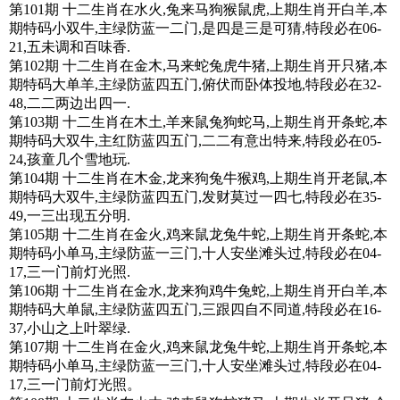
第101期 十二生肖在水火,兔来马狗猴鼠虎,上期生肖开白羊,本
期特码小双牛,主绿防蓝一二门,是四是三是可猜,特段必在06-
21,五未调和百味香.
第102期 十二生肖在金木,马来蛇兔虎牛猪,上期生肖开只猪,本
期特码大单羊,主绿防蓝四五门,俯伏而卧体投地,特段必在32-
48,二二两边出四一.
第103期 十二生肖在木土,羊来鼠兔狗蛇马,上期生肖开条蛇,本
期特码大双牛,主红防蓝四五门,二二有意出特来,特段必在05-
24,孩童几个雪地玩.
第104期 十二生肖在木金,龙来狗兔牛猴鸡,上期生肖开老鼠,本
期特码大双牛,主绿防蓝四五门,发财莫过一四七,特段必在35-
49,一三出现五分明.
第105期 十二生肖在金火,鸡来鼠龙兔牛蛇,上期生肖开条蛇,本
期特码小单马,主绿防蓝一三门,十人安坐滩头过,特段必在04-
17,三一门前灯光照.
第106期 十二生肖在金水,龙来狗鸡牛兔蛇,上期生肖开白羊,本
期特码大单鼠,主绿防蓝四五门,三跟四自不同道,特段必在16-
37,小山之上叶翠绿.
第107期 十二生肖在金火,鸡来鼠龙兔牛蛇,上期生肖开条蛇,本
期特码小单马,主绿防蓝一三门,十人安坐滩头过,特段必在04-
17,三一门前灯光照。