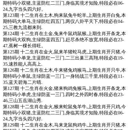
期特码小双猪,主蓝防红二三门,身临其境才知险,特段必在06-
24,九字当头四六好。
第123期 十二生肖在土木,狗来鼠兔牛蛇羊,上期生肖开白兔,本
期特码大单马,主绿防红四五门,两仪八卦平天下,特段必在04-
25,三教九流都来到.
第124期 十二生肖在土金,兔来牛鼠鸡鼠猴,上期生肖开条龙,本
期特码大双狗,主绿防蓝四五门,赶尽杀绝不放宽,特段必在23-
47,蕉树一棵长得旺。
第125期 十二生肖在金火,鼠来羊猪蛇马虎,上期生肖开只猪,今
期特码小单龙,主蓝防红一三门,二三出巢三高翔,特段必在19-
35,速胜能人高高上.
第126期 十二生肖在土木,牛来猪兔鸡猴马,上期生肖开只牛,本
期特码小单鼠,主绿防蓝一三门,一身转战三千里,特段必在11-
35,蓝天碧海二片晴.
第127期 十二生肖在火金,猪来狗鸡兔猴马,上期生肖开条龙,本
期特码小单虎,主绿防蓝一三门,四时之外四时春,特段必在23-
46,三山五岳湖山秀.
第128期 十二生肖在金火,猴来蛇鼠兔羊牛,上期生肖开只鸡,今
期特码小双猪,主蓝防红二三门,身临其境才知险,特段必在06-
24,九字当头四六好.
第129期 十二生肖在金木,马来龙鼠狗鸡牛,上期生肖开只猪,本