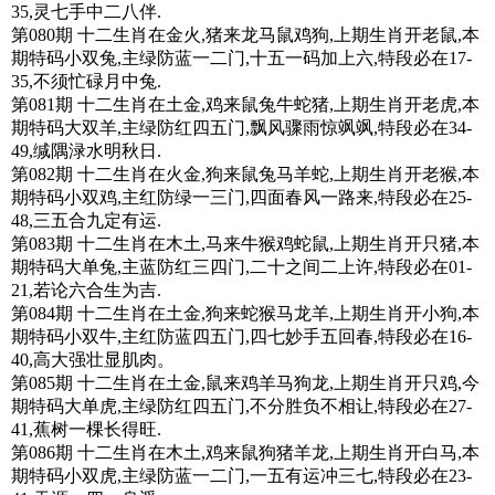
35,灵七手中二八伴.
第080期 十二生肖在金火,猪来龙马鼠鸡狗,上期生肖开老鼠,本
期特码小双兔,主绿防蓝一二门,十五一码加上六,特段必在17-
35,不须忙碌月中兔.
第081期 十二生肖在土金,鸡来鼠兔牛蛇猪,上期生肖开老虎,本
期特码大双羊,主绿防红四五门,飘风骤雨惊飒飒,特段必在34-
49,缄隅渌水明秋日.
第082期 十二生肖在火金,狗来鼠兔马羊蛇,上期生肖开老猴,本
期特码小双鸡,主红防绿一三门,四面春风一路来,特段必在25-
48,三五合九定有运.
第083期 十二生肖在木土,马来牛猴鸡蛇鼠,上期生肖开只猪,本
期特码大单兔,主蓝防红三四门,二十之间二上许,特段必在01-
21,若论六合生为吉.
第084期 十二生肖在土金,狗来蛇猴马龙羊,上期生肖开小狗,本
期特码小双牛,主红防蓝四五门,四七妙手五回春,特段必在16-
40,高大强壮显肌肉。
第085期 十二生肖在土金,鼠来鸡羊马狗龙,上期生肖开只鸡,今
期特码大单虎,主绿防红四五门,不分胜负不相让,特段必在27-
41,蕉树一棵长得旺.
第086期 十二生肖在木土,鸡来鼠狗猪羊龙,上期生肖开白马,本
期特码小双虎,主绿防蓝一二门,一五有运冲三七,特段必在23-