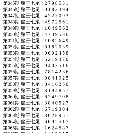
第045期 赌王七尾：2 7 9 8 5 3 1
第046期 赌王七尾：0 1 8 2 3 9 4
第047期 赌王七尾：4 5 2 7 0 9 3
第048期 赌王七尾：4 9 7 2 5 6 1
第049期 赌王七尾：1 0 4 9 5 6 2
第050期 赌王七尾：4 7 3 9 5 8 6
第051期 赌王七尾：1 0 8 5 6 4 9
第052期 赌王七尾：8 1 6 2 0 3 9
第053期 赌王七尾：0 6 9 2 4 5 8
第054期 赌王七尾：5 2 1 9 3 7 0
第055期 赌王七尾：9 4 0 3 5 1 6
第056期 赌王七尾：7 8 1 4 2 3 6
第057期 赌王七尾：0 8 4 1 9 2 5
第058期 赌王七尾：8 4 1 6 2 5 0
第059期 赌王七尾：3 1 9 4 8 5 7
第060期 赌王七尾：6 2 4 9 7 0 8
第061期 赌王七尾：3 8 4 0 5 2 7
第062期 赌王七尾：6 7 1 9 3 0 4
第063期 赌王七尾：3 0 2 8 9 5 1
第064期 赌王七尾：6 0 9 2 5 1 7
第065期 赌王七尾：1 6 2 4 5 8 7