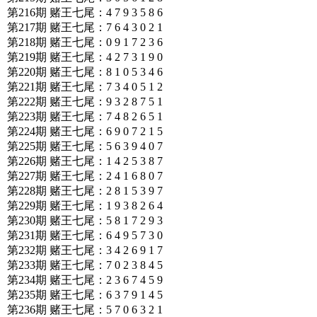
第216期 赌王七尾：4 7 9 3 5 8 6
第217期 赌王七尾：7 6 4 3 0 2 1
第218期 赌王七尾：0 9 1 7 2 3 6
第219期 赌王七尾：4 2 7 3 1 9 0
第220期 赌王七尾：8 1 0 5 3 4 6
第221期 赌王七尾：7 3 4 0 5 1 2
第222期 赌王七尾：9 3 2 8 7 5 1
第223期 赌王七尾：7 4 8 2 6 5 1
第224期 赌王七尾：6 9 0 7 2 1 5
第225期 赌王七尾：5 6 3 9 4 0 7
第226期 赌王七尾：1 4 2 5 3 8 7
第227期 赌王七尾：2 4 1 6 8 0 7
第228期 赌王七尾：2 8 1 5 3 9 7
第229期 赌王七尾：1 9 3 8 2 6 4
第230期 赌王七尾：5 8 1 7 2 9 3
第231期 赌王七尾：6 4 9 5 7 3 0
第232期 赌王七尾：3 4 2 6 9 1 7
第233期 赌王七尾：7 0 2 3 8 4 5
第234期 赌王七尾：2 3 6 7 4 5 9
第235期 赌王七尾：6 3 7 9 1 4 5
第236期 赌王七尾：5 7 0 6 3 2 1