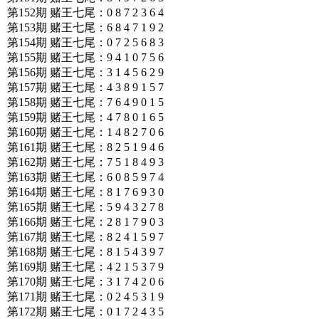
第152期 赌王七尾：0 8 7 2 3 6 4
第153期 赌王七尾：6 8 4 7 1 9 2
第154期 赌王七尾：0 7 2 5 6 8 3
第155期 赌王七尾：9 4 1 0 7 5 6
第156期 赌王七尾：3 1 4 5 6 2 9
第157期 赌王七尾：4 3 8 9 1 5 7
第158期 赌王七尾：7 6 4 9 0 1 5
第159期 赌王七尾：4 7 8 0 1 6 5
第160期 赌王七尾：1 4 8 2 7 0 6
第161期 赌王七尾：8 2 5 1 9 4 6
第162期 赌王七尾：7 5 1 8 4 9 3
第163期 赌王七尾：6 0 8 5 9 7 4
第164期 赌王七尾：8 1 7 6 9 3 0
第165期 赌王七尾：5 9 4 3 2 7 8
第166期 赌王七尾：2 8 1 7 9 0 3
第167期 赌王七尾：8 2 4 1 5 9 7
第168期 赌王七尾：8 1 5 4 3 9 7
第169期 赌王七尾：4 2 1 5 3 7 9
第170期 赌王七尾：3 1 7 4 2 0 6
第171期 赌王七尾：0 2 4 5 3 1 9
第172期 赌王七尾：0 1 7 2 4 3 5