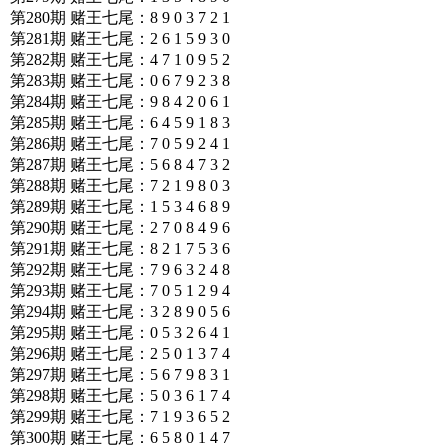
第280期 赌王七尾：8 9 0 3 7 2 1
第281期 赌王七尾：2 6 1 5 9 3 0
第282期 赌王七尾：4 7 1 0 9 5 2
第283期 赌王七尾：0 6 7 9 2 3 8
第284期 赌王七尾：9 8 4 2 0 6 1
第285期 赌王七尾：6 4 5 9 1 8 3
第286期 赌王七尾：7 0 5 9 2 4 1
第287期 赌王七尾：5 6 8 4 7 3 2
第288期 赌王七尾：7 2 1 9 8 0 3
第289期 赌王七尾：1 5 3 4 6 8 9
第290期 赌王七尾：2 7 0 8 4 9 6
第291期 赌王七尾：8 2 1 7 5 3 6
第292期 赌王七尾：7 9 6 3 2 4 8
第293期 赌王七尾：7 0 5 1 2 9 4
第294期 赌王七尾：3 2 8 9 0 5 6
第295期 赌王七尾：0 5 3 2 6 4 1
第296期 赌王七尾：2 5 0 1 3 7 4
第297期 赌王七尾：5 6 7 9 8 3 1
第298期 赌王七尾：5 0 3 6 1 7 4
第299期 赌王七尾：7 1 9 3 6 5 2
第300期 赌王七尾：6 5 8 0 1 4 7