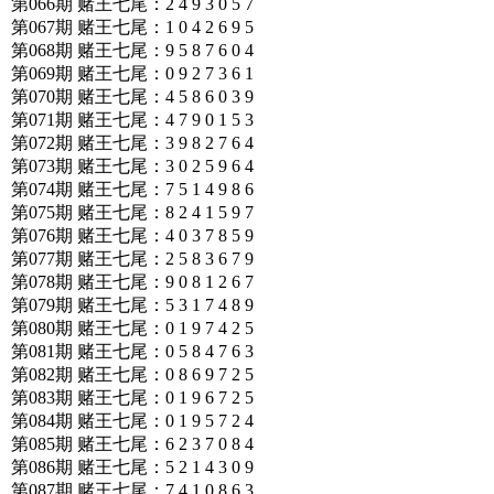
第066期 赌王七尾：2 4 9 3 0 5 7
第067期 赌王七尾：1 0 4 2 6 9 5
第068期 赌王七尾：9 5 8 7 6 0 4
第069期 赌王七尾：0 9 2 7 3 6 1
第070期 赌王七尾：4 5 8 6 0 3 9
第071期 赌王七尾：4 7 9 0 1 5 3
第072期 赌王七尾：3 9 8 2 7 6 4
第073期 赌王七尾：3 0 2 5 9 6 4
第074期 赌王七尾：7 5 1 4 9 8 6
第075期 赌王七尾：8 2 4 1 5 9 7
第076期 赌王七尾：4 0 3 7 8 5 9
第077期 赌王七尾：2 5 8 3 6 7 9
第078期 赌王七尾：9 0 8 1 2 6 7
第079期 赌王七尾：5 3 1 7 4 8 9
第080期 赌王七尾：0 1 9 7 4 2 5
第081期 赌王七尾：0 5 8 4 7 6 3
第082期 赌王七尾：0 8 6 9 7 2 5
第083期 赌王七尾：0 1 9 6 7 2 5
第084期 赌王七尾：0 1 9 5 7 2 4
第085期 赌王七尾：6 2 3 7 0 8 4
第086期 赌王七尾：5 2 1 4 3 0 9
第087期 赌王七尾：7 4 1 0 8 6 3