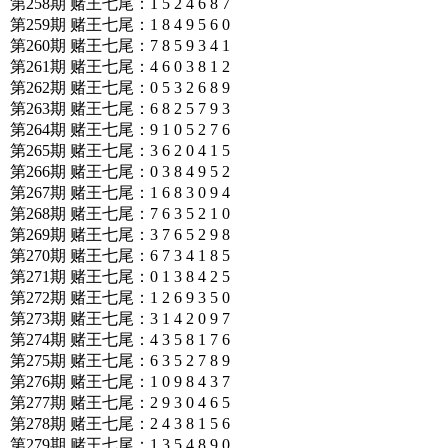
第258期 赌王七尾：1 5 2 4 6 8 7
第259期 赌王七尾：1 8 4 9 5 6 0
第260期 赌王七尾：7 8 5 9 3 4 1
第261期 赌王七尾：4 6 0 3 8 1 2
第262期 赌王七尾：0 5 3 2 6 8 9
第263期 赌王七尾：6 8 2 5 7 9 3
第264期 赌王七尾：9 1 0 5 2 7 6
第265期 赌王七尾：3 6 2 0 4 1 5
第266期 赌王七尾：0 3 8 4 9 5 2
第267期 赌王七尾：1 6 8 3 0 9 4
第268期 赌王七尾：7 6 3 5 2 1 0
第269期 赌王七尾：3 7 6 5 2 9 8
第270期 赌王七尾：6 7 3 4 1 8 5
第271期 赌王七尾：0 1 3 8 4 2 5
第272期 赌王七尾：1 2 6 9 3 5 0
第273期 赌王七尾：3 1 4 2 0 9 7
第274期 赌王七尾：4 3 5 8 1 7 6
第275期 赌王七尾：6 3 5 2 7 8 9
第276期 赌王七尾：1 0 9 8 4 3 7
第277期 赌王七尾：2 9 3 0 4 6 5
第278期 赌王七尾：2 4 3 8 1 5 6
第279期 赌王七尾：1 3 5 4 8 9 0