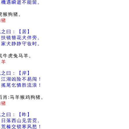
，機遇瞬逝不能留。
虎猴狗猪。
狗猪
記之曰：【居】
，扶镜簪花犬伴旁。
。家犬静静守妆时。
鼠牛虎兔马羊。
马羊
記之曰：【岸】
。江湖凶险不易闯！
。搖尾乞憐胜流浪！
后肖:马羊猴鸡狗猪。
狗猪
記之曰：【昨】
。日落西山见雲霓。
？荒榛交锁寒风愁！