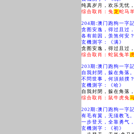
纯真岁月，欢乐无忧，
综合取肖：兔
龙
蛇马
204期:澳门跑狗一字
贪图安逸，得过且过
各有前因，羡煞何安
玄機測字：《满》
贪图安逸，得过且过
综合取肖：蛇鼠兔羊
203期:澳门跑狗一字
自我封閉，躲在角落
不問世事，何須頻撲
玄機測字：《哈》
自我封閉，躲在角落，
综合取肖：鼠牛虎兔
202期:澳门跑狗一字
有毛有翼，无须教飞
一步登天，全靠勇气
玄機測字：《初》