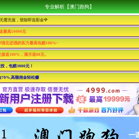
专业解析【澳门跑狗】
归，无需充值，登陆即送彩金🌹
送最高19999元
强北还强的实力最高包赔100%~
充值送100%，满月送88元。
投，包赔3000元！
70%,高额佣金轻松赚