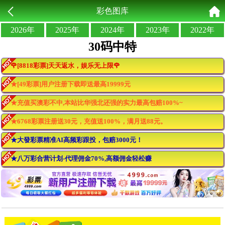
彩色图库
2026年
2025年
2024年
2023年
2022年
30码中特
🌹[8818彩票]天天返水，娱乐无上限🌹
★[49彩票]用户注册下载即送最高19999元
★充值买澳彩不中,本站比华强北还强的实力最高包赔100%~
★6768彩票注册送30元，充值送100%，满月送88元。
★大發彩票精准AI高频彩跟投，包赔3000元！
★八万彩合营计划-代理佣金70%,高额佣金轻松赚