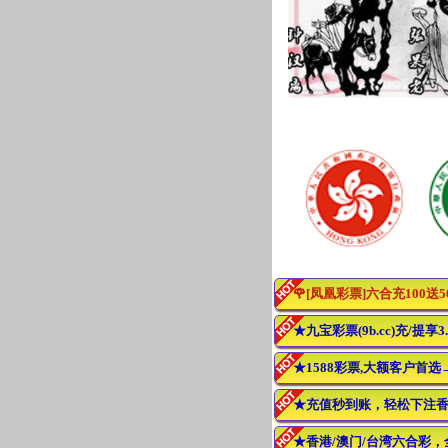
🌹[凤凰彩票]六合充100送
★九宝彩票(9b.cc)充/提享3
★1588彩票,大额客户首
★充值秒到账，轻松下注香
★香港/澳门/台湾六合彩，