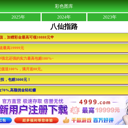
彩色图库
2025年
2024年
2023年
八仙指路
充值，加赠彩金最高可领10888元🌹
送最高19999元
强北还强的实力最高包赔100%~
充值送100%，满月送88元。
投，包赔3000元！
70%,高额佣金轻松赚