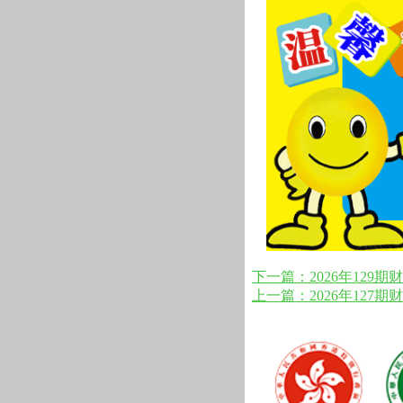
下一篇：2026年129期
上一篇：2026年127期