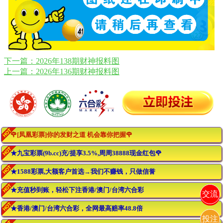
下一篇：2026年138期财神报料图
上一篇：2026年136期财神报料图
🌹[凤凰彩票]你的发财之道 机会靠你把握🌹
★九宝彩票(9b.cc)充/提享3.5%,周周38888现金红包🌹
★1588彩票,大额客户首选→我们不赚钱，只做信誉
★充值秒到账，轻松下注香港/澳门/台湾六合彩
交流
★香港/澳门/台湾六合彩，全网最高赔率48.8倍
投注