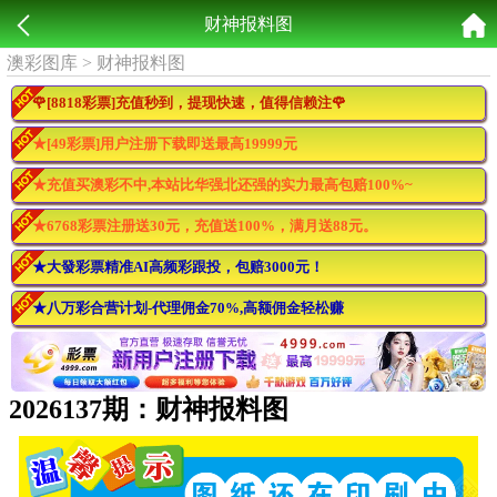
财神报料图
澳彩图库
>
财神报料图
🌹[8818彩票]充值秒到，提现快速，值得信赖注🌹
★[49彩票]用户注册下载即送最高19999元
★充值买澳彩不中,本站比华强北还强的实力最高包赔100%~
★6768彩票注册送30元，充值送100%，满月送88元。
★大發彩票精准AI高频彩跟投，包赔3000元！
★八万彩合营计划-代理佣金70%,高额佣金轻松赚
2026137期：财神报料图