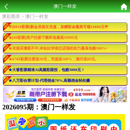
澳门一样发
澳彩图库
>
澳门一样发
🌹[8818彩票]新会员首次充值，加赠彩金最高可领10888元🌹
★[49彩票]用户注册下载即送最高19999元
★充值买澳彩不中,本站比华强北还强的实力最高包赔100%~
★6768彩票注册送30元，充值送100%，满月送88元。
★大發彩票精准AI高频彩跟投，包赔3000元！
★八万彩合营计划-代理佣金70%,高额佣金轻松赚
2026095期：澳门一样发