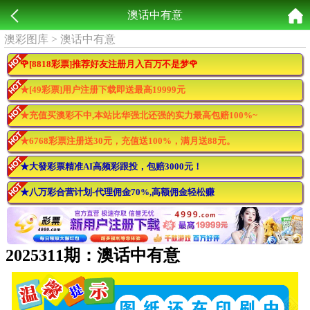
澳话中有意
澳彩图库
>
澳话中有意
🌹[8818彩票]推荐好友注册月入百万不是梦🌹
★[49彩票]用户注册下载即送最高19999元
★充值买澳彩不中,本站比华强北还强的实力最高包赔100%~
★6768彩票注册送30元，充值送100%，满月送88元。
★大發彩票精准AI高频彩跟投，包赔3000元！
★八万彩合营计划-代理佣金70%,高额佣金轻松赚
2025311期：澳话中有意