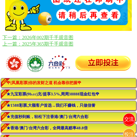
下一篇：2026年002期千手观音图
上一篇：2025年365期千手观音图
🌹[凤凰彩票]你的发财之道 机会靠你把握🌹
★九宝彩票(9b.cc)充/提享3.5%,周周38888现金红包🌹
★1588彩票,大额客户首选→我们不赚钱，只做信誉
★充值秒到账，轻松下注香港/澳门/台湾六合彩
交流
★香港/澳门/台湾六合彩，全网最高赔率48.8倍
投注