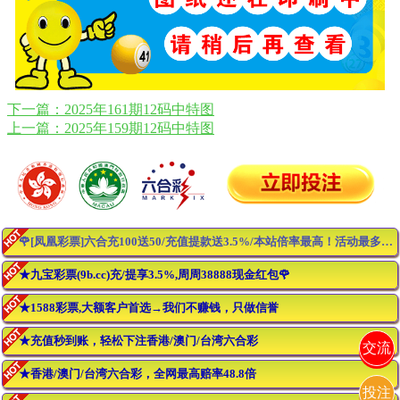
下一篇：2025年161期12码中特图
上一篇：2025年159期12码中特图
🌹[凤凰彩票]六合充100送50/充值提款送3.5%/本站倍率最高！活动最多！🌹
★九宝彩票(9b.cc)充/提享3.5%,周周38888现金红包🌹
★1588彩票,大额客户首选→我们不赚钱，只做信誉
★充值秒到账，轻松下注香港/澳门/台湾六合彩
交流
★香港/澳门/台湾六合彩，全网最高赔率48.8倍
投注