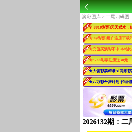
澳彩图库
>
二尾四码图
🌹[8818彩票]天天返水
★[49彩票]用户注册下载即
★充值买澳彩不中,本站比
★6768彩票注册送30元
★大發彩票精准AI高频彩
★八万彩合营计划-代理佣
2026132期：