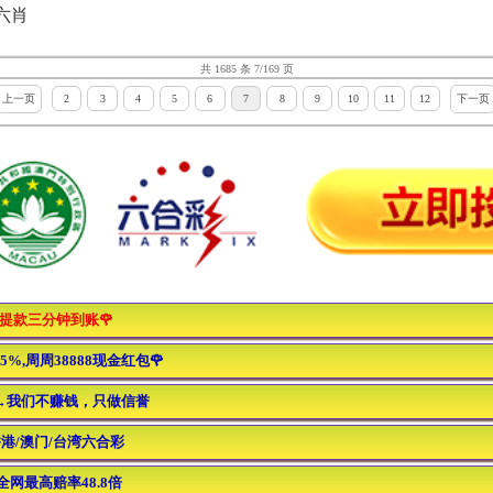
王六肖
共 1685 条 7/169 页
上一页
2
3
4
5
6
7
8
9
10
11
12
下一页
万提款三分钟到账🌹
.5%,周周38888现金红包🌹
选→我们不赚钱，只做信誉
港/澳门/台湾六合彩
全网最高赔率48.8倍