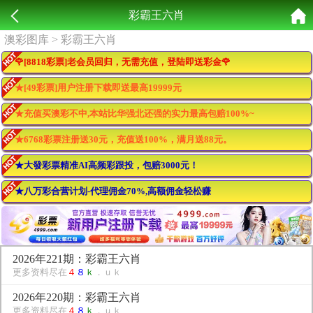
彩霸王六肖
澳彩图库
> 彩霸王六肖
🌹[8818彩票]老会员回归，无需充值，登陆即送彩金🌹
★[49彩票]用户注册下载即送最高19999元
★充值买澳彩不中,本站比华强北还强的实力最高包赔100%~
★6768彩票注册送30元，充值送100%，满月送88元。
★大發彩票精准AI高频彩跟投，包赔3000元！
★八万彩合营计划-代理佣金70%,高额佣金轻松赚
2026年221期：彩霸王六肖
更多资料尽在
４
８
ｋ
．ｕｋ
2026年220期：彩霸王六肖
更多资料尽在
４
８
ｋ
．ｕｋ