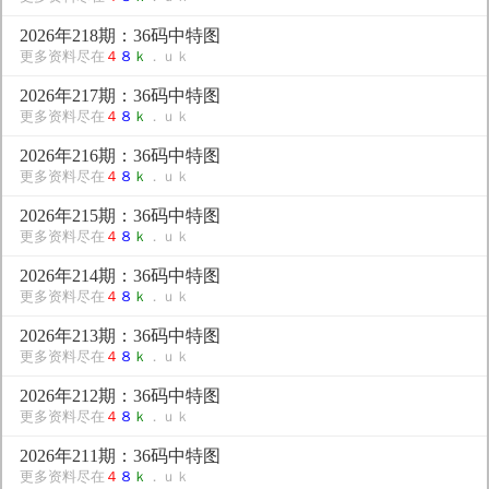
2026年218期：36码中特图
更多资料尽在
４
８
ｋ
．ｕｋ
2026年217期：36码中特图
更多资料尽在
４
８
ｋ
．ｕｋ
2026年216期：36码中特图
更多资料尽在
４
８
ｋ
．ｕｋ
2026年215期：36码中特图
更多资料尽在
４
８
ｋ
．ｕｋ
2026年214期：36码中特图
更多资料尽在
４
８
ｋ
．ｕｋ
2026年213期：36码中特图
更多资料尽在
４
８
ｋ
．ｕｋ
2026年212期：36码中特图
更多资料尽在
４
８
ｋ
．ｕｋ
2026年211期：36码中特图
更多资料尽在
４
８
ｋ
．ｕｋ