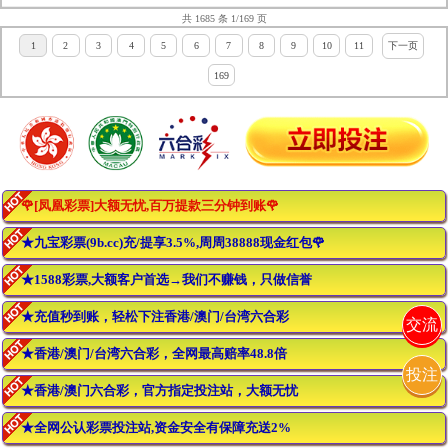
共 1685 条 1/169 页
1
2
3
4
5
6
7
8
9
10
11
下一页
169
🌹[凤凰彩票]大额无忧,百万提款三分钟到账🌹
★九宝彩票(9b.cc)充/提享3.5%,周周38888现金红包🌹
★1588彩票,大额客户首选→我们不赚钱，只做信誉
★充值秒到账，轻松下注香港/澳门/台湾六合彩
交流
★香港/澳门/台湾六合彩，全网最高赔率48.8倍
投注
★香港/澳门六合彩，官方指定投注站，大额无忧
★全网公认彩票投注站,资金安全有保障充送2%