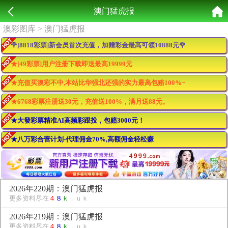
澳门猛虎报
澳彩图库
> 澳门猛虎报
🌹[8818彩票]新会员首次充值，加赠彩金最高可领10888元🌹
★[49彩票]用户注册下载即送最高19999元
★充值买澳彩不中,本站比华强北还强的实力最高包赔100%~
★6768彩票注册送30元，充值送100%，满月送88元。
★大發彩票精准AI高频彩跟投，包赔3000元！
★八万彩合营计划-代理佣金70%,高额佣金轻松赚
2026年220期：澳门猛虎报
更多资料尽在
４
８
ｋ
．ｕｋ
2026年219期：澳门猛虎报
更多资料尽在
４
８
ｋ
．ｕｋ