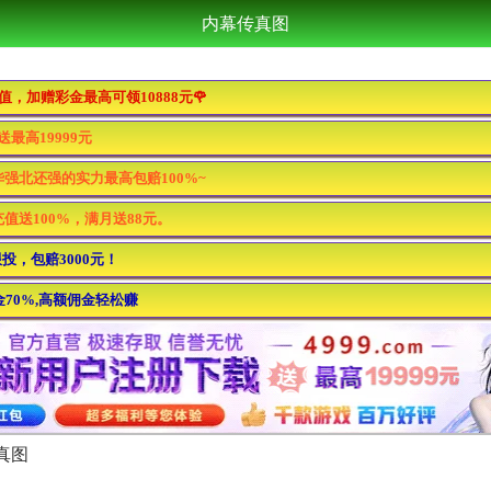
内幕传真图
充值，加赠彩金最高可领10888元🌹
送最高19999元
强北还强的实力最高包赔100%~
充值送100%，满月送88元。
投，包赔3000元！
70%,高额佣金轻松赚
传真图