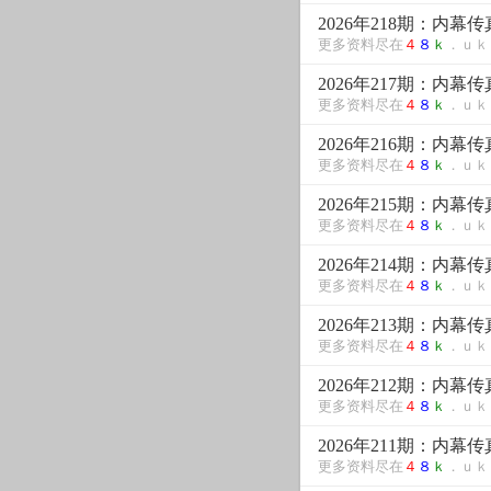
2026年218期：内幕
更多资料尽在
４
８
ｋ
．ｕｋ
2026年217期：内幕
更多资料尽在
４
８
ｋ
．ｕｋ
2026年216期：内幕
更多资料尽在
４
８
ｋ
．ｕｋ
2026年215期：内幕
更多资料尽在
４
８
ｋ
．ｕｋ
2026年214期：内幕
更多资料尽在
４
８
ｋ
．ｕｋ
2026年213期：内幕
更多资料尽在
４
８
ｋ
．ｕｋ
2026年212期：内幕
更多资料尽在
４
８
ｋ
．ｕｋ
2026年211期：内幕
更多资料尽在
４
８
ｋ
．ｕｋ