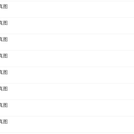
传真图
传真图
传真图
传真图
传真图
传真图
传真图
传真图