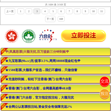
共 1684 条 3/169 页
上一页
1
2
3
4
5
6
7
8
9
10
11
下一页
169
🌹[凤凰彩票]大额无忧,百万提款三分钟到账🌹
★九宝彩票(9b.cc)充/提享3.5%,周周38888现金红包🌹
★1588彩票,大额客户首选→我们不赚钱，只做信誉
★充值秒到账，轻松下注香港/澳门/台湾六合彩
交流
★香港/澳门/台湾六合彩，全网最高赔率48.8倍
投注
★香港/澳门六合彩，官方指定投注站，大额无忧
★全网公认彩票投注站,资金安全有保障充送2%