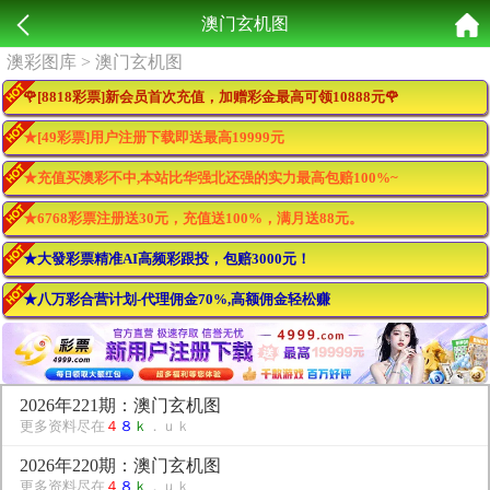
澳门玄机图
澳彩图库
> 澳门玄机图
🌹[8818彩票]新会员首次充值，加赠彩金最高可领10888元🌹
★[49彩票]用户注册下载即送最高19999元
★充值买澳彩不中,本站比华强北还强的实力最高包赔100%~
★6768彩票注册送30元，充值送100%，满月送88元。
★大發彩票精准AI高频彩跟投，包赔3000元！
★八万彩合营计划-代理佣金70%,高额佣金轻松赚
2026年221期：澳门玄机图
更多资料尽在
４
８
ｋ
．ｕｋ
2026年220期：澳门玄机图
更多资料尽在
４
８
ｋ
．ｕｋ