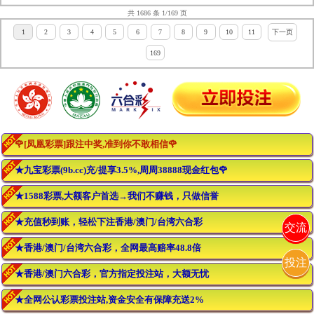
共 1686 条 1/169 页
1
2
3
4
5
6
7
8
9
10
11
下一页
169
🌹[凤凰彩票]跟注中奖,准到你不敢相信🌹
★九宝彩票(9b.cc)充/提享3.5%,周周38888现金红包🌹
★1588彩票,大额客户首选→我们不赚钱，只做信誉
★充值秒到账，轻松下注香港/澳门/台湾六合彩
交流
★香港/澳门/台湾六合彩，全网最高赔率48.8倍
投注
★香港/澳门六合彩，官方指定投注站，大额无忧
★全网公认彩票投注站,资金安全有保障充送2%