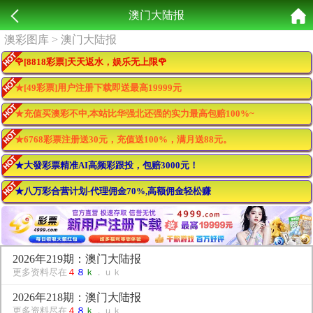
澳门大陆报
澳彩图库
> 澳门大陆报
🌹[8818彩票]天天返水，娱乐无上限🌹
★[49彩票]用户注册下载即送最高19999元
★充值买澳彩不中,本站比华强北还强的实力最高包赔100%~
★6768彩票注册送30元，充值送100%，满月送88元。
★大發彩票精准AI高频彩跟投，包赔3000元！
★八万彩合营计划-代理佣金70%,高额佣金轻松赚
2026年219期：澳门大陆报
更多资料尽在
４
８
ｋ
．ｕｋ
2026年218期：澳门大陆报
更多资料尽在
４
８
ｋ
．ｕｋ