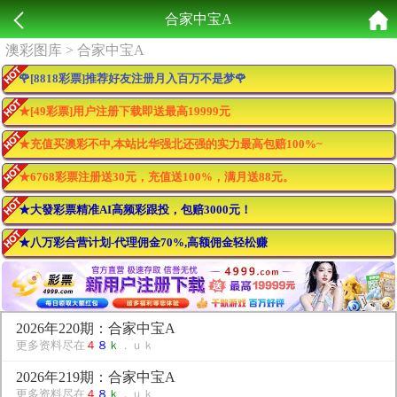
合家中宝A
澳彩图库
> 合家中宝A
🌹[8818彩票]推荐好友注册月入百万不是梦🌹
★[49彩票]用户注册下载即送最高19999元
★充值买澳彩不中,本站比华强北还强的实力最高包赔100%~
★6768彩票注册送30元，充值送100%，满月送88元。
★大發彩票精准AI高频彩跟投，包赔3000元！
★八万彩合营计划-代理佣金70%,高额佣金轻松赚
2026年220期：合家中宝A
更多资料尽在
４
８
ｋ
．ｕｋ
2026年219期：合家中宝A
更多资料尽在
４
８
ｋ
．ｕｋ