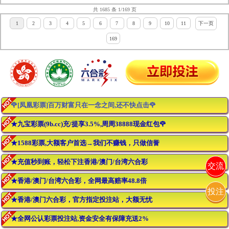
共 1685 条 1/169 页
1
2
3
4
5
6
7
8
9
10
11
下一页
169
🌹[凤凰彩票]百万财富只在一念之间,还不快点击🌹
★九宝彩票(9b.cc)充/提享3.5%,周周38888现金红包🌹
★1588彩票,大额客户首选→我们不赚钱，只做信誉
★充值秒到账，轻松下注香港/澳门/台湾六合彩
交流
★香港/澳门/台湾六合彩，全网最高赔率48.8倍
投注
★香港/澳门六合彩，官方指定投注站，大额无忧
★全网公认彩票投注站,资金安全有保障充送2%