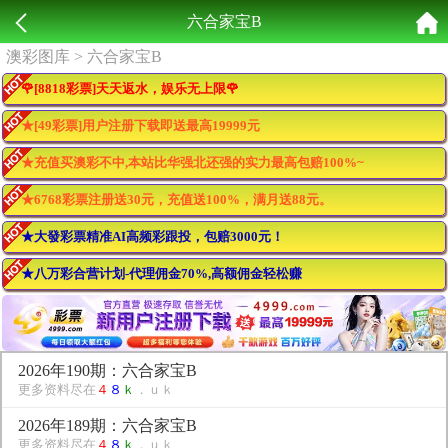
六合家宝B
澳彩图库
> 六合家宝B
🌹[8818彩票]天天返水，娱乐无上限🌹
★[49彩票]用户注册下载即送最高19999元
★充值买澳彩不中,本站比华强北还强的实力最高包赔100%~
★6768彩票注册送30元，充值送100%，满月送88元。
★大發彩票精准AI高频彩跟投，包赔3000元！
★八万彩合营计划-代理佣金70%,高额佣金轻松赚
2026年190期：六合家宝B
更多资料尽在
４
８
ｋ
．ｕｋ
2026年189期：六合家宝B
更多资料尽在
４
８
ｋ
．ｕｋ