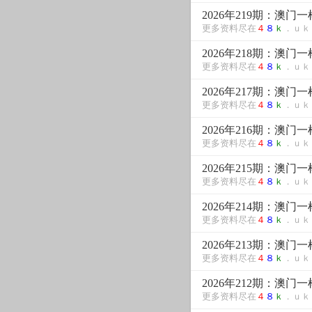
2026年219期：澳门
更多资料尽在
４
８
ｋ
．ｕｋ
2026年218期：澳门
更多资料尽在
４
８
ｋ
．ｕｋ
2026年217期：澳门
更多资料尽在
４
８
ｋ
．ｕｋ
2026年216期：澳门
更多资料尽在
４
８
ｋ
．ｕｋ
2026年215期：澳门
更多资料尽在
４
８
ｋ
．ｕｋ
2026年214期：澳门
更多资料尽在
４
８
ｋ
．ｕｋ
2026年213期：澳门
更多资料尽在
４
８
ｋ
．ｕｋ
2026年212期：澳门
更多资料尽在
４
８
ｋ
．ｕｋ