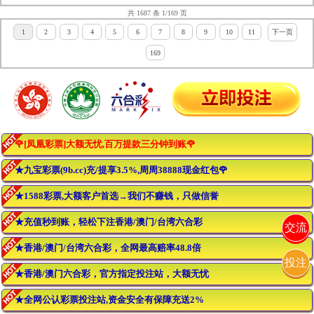
共 1687 条 1/169 页
1
2
3
4
5
6
7
8
9
10
11
下一页
169
🌹[凤凰彩票]大额无忧,百万提款三分钟到账🌹
★九宝彩票(9b.cc)充/提享3.5%,周周38888现金红包🌹
★1588彩票,大额客户首选→我们不赚钱，只做信誉
★充值秒到账，轻松下注香港/澳门/台湾六合彩
交流
★香港/澳门/台湾六合彩，全网最高赔率48.8倍
投注
★香港/澳门六合彩，官方指定投注站，大额无忧
★全网公认彩票投注站,资金安全有保障充送2%