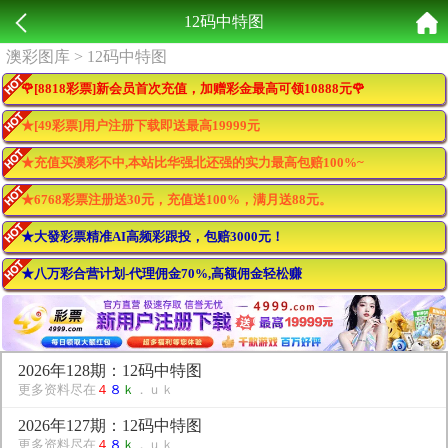
12码中特图
澳彩图库
> 12码中特图
🌹[8818彩票]新会员首次充值，加赠彩金最高可领10888元🌹
★[49彩票]用户注册下载即送最高19999元
★充值买澳彩不中,本站比华强北还强的实力最高包赔100%~
★6768彩票注册送30元，充值送100%，满月送88元。
★大發彩票精准AI高频彩跟投，包赔3000元！
★八万彩合营计划-代理佣金70%,高额佣金轻松赚
2026年128期：12码中特图
更多资料尽在
４
８
ｋ
．ｕｋ
2026年127期：12码中特图
更多资料尽在
４
８
ｋ
．ｕｋ