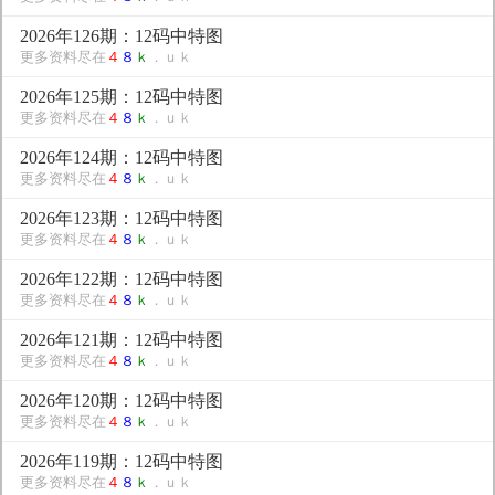
2026年126期：12码中特图
更多资料尽在
４
８
ｋ
．ｕｋ
2026年125期：12码中特图
更多资料尽在
４
８
ｋ
．ｕｋ
2026年124期：12码中特图
更多资料尽在
４
８
ｋ
．ｕｋ
2026年123期：12码中特图
更多资料尽在
４
８
ｋ
．ｕｋ
2026年122期：12码中特图
更多资料尽在
４
８
ｋ
．ｕｋ
2026年121期：12码中特图
更多资料尽在
４
８
ｋ
．ｕｋ
2026年120期：12码中特图
更多资料尽在
４
８
ｋ
．ｕｋ
2026年119期：12码中特图
更多资料尽在
４
８
ｋ
．ｕｋ