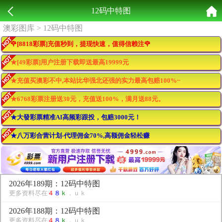
12码中特图
澳彩图库
> 12码中特图
🌹[8818彩票]充值秒到，提现快速，值得信赖注🌹
★[49彩票]用户注册下载即送最高19999元
★充值买澳彩不中,本站比华强北还强的实力最高包赔100%~
★6768彩票注册送30元，充值送100%，满月送88元。
★大發彩票精准AI高频彩跟投，包赔3000元！
★八万彩合营计划-代理佣金70%,高额佣金轻松赚
2026年189期：12码中特图
更多资料尽在
４
８
ｋ
．ｕｋ
2026年188期：12码中特图
更多资料尽在
４
８
ｋ
．ｕｋ