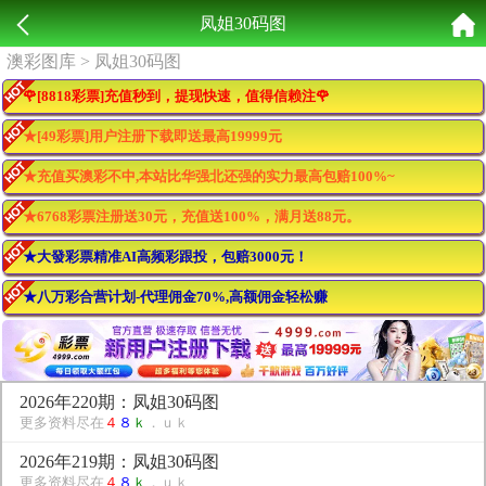
凤姐30码图
澳彩图库
> 凤姐30码图
🌹[8818彩票]充值秒到，提现快速，值得信赖注🌹
★[49彩票]用户注册下载即送最高19999元
★充值买澳彩不中,本站比华强北还强的实力最高包赔100%~
★6768彩票注册送30元，充值送100%，满月送88元。
★大發彩票精准AI高频彩跟投，包赔3000元！
★八万彩合营计划-代理佣金70%,高额佣金轻松赚
2026年220期：凤姐30码图
更多资料尽在
４
８
ｋ
．ｕｋ
2026年219期：凤姐30码图
更多资料尽在
４
８
ｋ
．ｕｋ