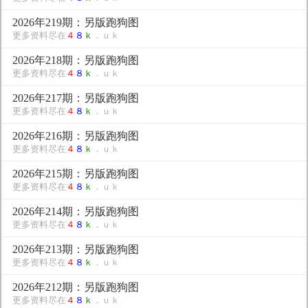
2026年219期：另版跑狗图
更多资料尽在
４
８
ｋ
．ｕｋ
2026年218期：另版跑狗图
更多资料尽在
４
８
ｋ
．ｕｋ
2026年217期：另版跑狗图
更多资料尽在
４
８
ｋ
．ｕｋ
2026年216期：另版跑狗图
更多资料尽在
４
８
ｋ
．ｕｋ
2026年215期：另版跑狗图
更多资料尽在
４
８
ｋ
．ｕｋ
2026年214期：另版跑狗图
更多资料尽在
４
８
ｋ
．ｕｋ
2026年213期：另版跑狗图
更多资料尽在
４
８
ｋ
．ｕｋ
2026年212期：另版跑狗图
更多资料尽在
４
８
ｋ
．ｕｋ