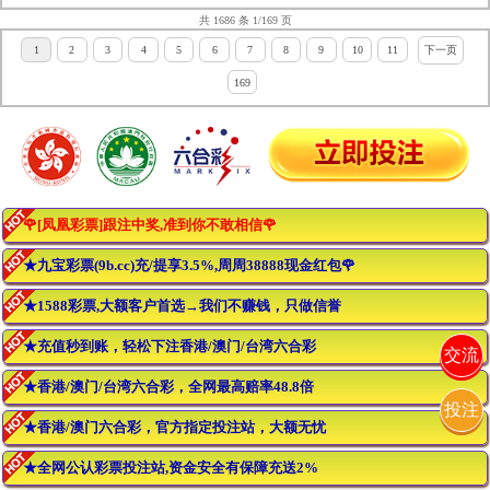
共 1686 条 1/169 页
1
2
3
4
5
6
7
8
9
10
11
下一页
169
🌹[凤凰彩票]跟注中奖,准到你不敢相信🌹
★九宝彩票(9b.cc)充/提享3.5%,周周38888现金红包🌹
★1588彩票,大额客户首选→我们不赚钱，只做信誉
★充值秒到账，轻松下注香港/澳门/台湾六合彩
交流
★香港/澳门/台湾六合彩，全网最高赔率48.8倍
投注
★香港/澳门六合彩，官方指定投注站，大额无忧
★全网公认彩票投注站,资金安全有保障充送2%