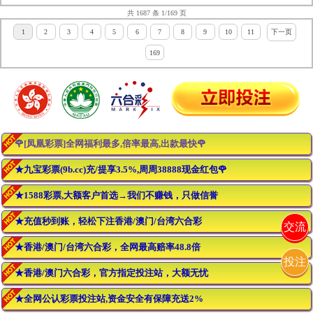
共 1687 条 1/169 页
1
2
3
4
5
6
7
8
9
10
11
下一页
169
🌹[凤凰彩票]全网福利最多,倍率最高,出款最快🌹
★九宝彩票(9b.cc)充/提享3.5%,周周38888现金红包🌹
★1588彩票,大额客户首选→我们不赚钱，只做信誉
★充值秒到账，轻松下注香港/澳门/台湾六合彩
交流
★香港/澳门/台湾六合彩，全网最高赔率48.8倍
投注
★香港/澳门六合彩，官方指定投注站，大额无忧
★全网公认彩票投注站,资金安全有保障充送2%