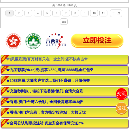
共 1686 条 1/169 页
1
2
3
4
5
6
7
8
9
10
11
下一页
169
🌹[凤凰彩票]百万财富只在一念之间,还不快点击🌹
★九宝彩票(9b.cc)充/提享3.5%,周周38888现金红包🌹
★1588彩票,大额客户首选→我们不赚钱，只做信誉
★充值秒到账，轻松下注香港/澳门/台湾六合彩
交流
★香港/澳门/台湾六合彩，全网最高赔率48.8倍
投注
★香港/澳门六合彩，官方指定投注站，大额无忧
★全网公认彩票投注站,资金安全有保障充送2%