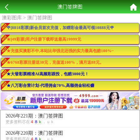
澳门签牌图
澳彩图库
> 澳门签牌图
🌹[8818彩票]新会员首次充值，加赠彩金最高可领10888元🌹
★[49彩票]用户注册下载即送最高19999元
★充值买澳彩不中,本站比华强北还强的实力最高包赔100%~
★6768彩票注册送30元，充值送100%，满月送88元。
★大發彩票精准AI高频彩跟投，包赔3000元！
★八万彩合营计划-代理佣金70%,高额佣金轻松赚
2026年221期：澳门签牌图
更多资料尽在
４
８
ｋ
．ｕｋ
2026年220期：澳门签牌图
更多资料尽在
４
８
ｋ
．ｕｋ