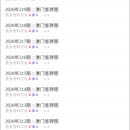
2026年219期：澳门签牌图
更多资料尽在
４
８
ｋ
．ｕｋ
2026年218期：澳门签牌图
更多资料尽在
４
８
ｋ
．ｕｋ
2026年217期：澳门签牌图
更多资料尽在
４
８
ｋ
．ｕｋ
2026年216期：澳门签牌图
更多资料尽在
４
８
ｋ
．ｕｋ
2026年215期：澳门签牌图
更多资料尽在
４
８
ｋ
．ｕｋ
2026年214期：澳门签牌图
更多资料尽在
４
８
ｋ
．ｕｋ
2026年213期：澳门签牌图
更多资料尽在
４
８
ｋ
．ｕｋ
2026年212期：澳门签牌图
更多资料尽在
４
８
ｋ
．ｕｋ