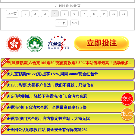
共 1684 条 4/169 页
上一页
1
2
3
4
5
6
7
8
9
10
11
下一页
169
🌹[凤凰彩票]六合充100送50/充值提款送3.5%/本站倍率最高！活动最多！🌹
★九宝彩票(9b.cc)充/提享3.5%,周周38888现金红包🌹
★1588彩票,大额客户首选→我们不赚钱，只做信誉
★充值秒到账，轻松下注香港/澳门/台湾六合彩
交流
★香港/澳门/台湾六合彩，全网最高赔率48.8倍
投注
★香港/澳门六合彩，官方指定投注站，大额无忧
★全网公认彩票投注站,资金安全有保障充送2%