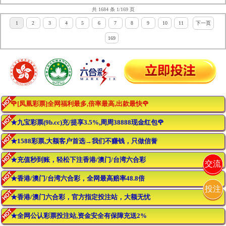
共 1684 条 1/169 页
1
2
3
4
5
6
7
8
9
10
11
下一页
169
🌹[凤凰彩票]全网福利最多,倍率最高,出款最快🌹
★九宝彩票(9b.cc)充/提享3.5%,周周38888现金红包🌹
★1588彩票,大额客户首选→我们不赚钱，只做信誉
★充值秒到账，轻松下注香港/澳门/台湾六合彩
交流
★香港/澳门/台湾六合彩，全网最高赔率48.8倍
投注
★香港/澳门六合彩，官方指定投注站，大额无忧
★全网公认彩票投注站,资金安全有保障充送2%