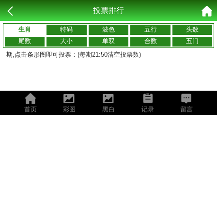
投票排行
生肖
特码
波色
五行
头数
尾数
大小
单双
合数
五门
期,点击条形图即可投票：(每期21:50清空投票数)
首页
彩图
黑白
记录
留言