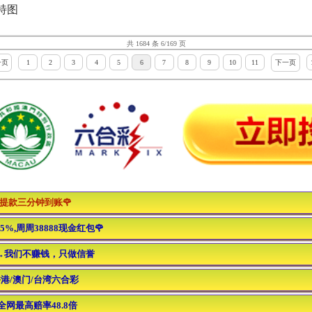
中特图
共 1684 条 6/169 页
一页
1
2
3
4
5
6
7
8
9
10
11
下一页
万提款三分钟到账🌹
.5%,周周38888现金红包🌹
选→我们不赚钱，只做信誉
港/澳门/台湾六合彩
全网最高赔率48.8倍