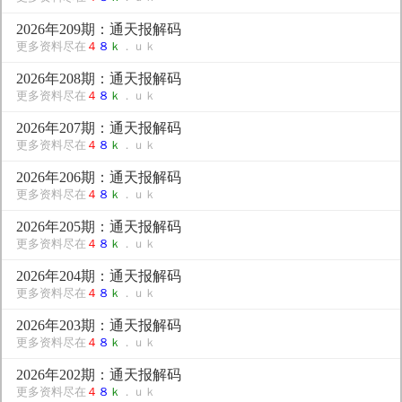
2026年209期：通天报解码
更多资料尽在
４
８
ｋ
．ｕｋ
2026年208期：通天报解码
更多资料尽在
４
８
ｋ
．ｕｋ
2026年207期：通天报解码
更多资料尽在
４
８
ｋ
．ｕｋ
2026年206期：通天报解码
更多资料尽在
４
８
ｋ
．ｕｋ
2026年205期：通天报解码
更多资料尽在
４
８
ｋ
．ｕｋ
2026年204期：通天报解码
更多资料尽在
４
８
ｋ
．ｕｋ
2026年203期：通天报解码
更多资料尽在
４
８
ｋ
．ｕｋ
2026年202期：通天报解码
更多资料尽在
４
８
ｋ
．ｕｋ