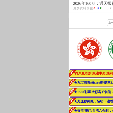
2026年160期：通天
更多资料尽在
４
８
ｋ
．ｕｋ
上
🌹[凤凰彩票]跟注中奖,准
★九宝彩票(9b.cc)充/提享3
★1588彩票,大额客户首
★充值秒到账，轻松下注香
★香港/澳门/台湾六合彩，