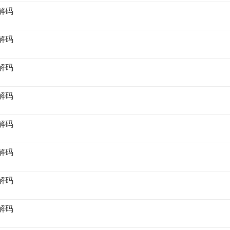
报解码
报解码
报解码
报解码
报解码
报解码
报解码
报解码